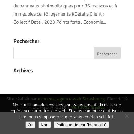
de panneaux photovoltaïques pour 36 maisons et 4
immeubles de 18 logements #Details Client :
Collectif Date : 2023 Points forts : Economie...
Rechercher
Archives
Site réalisé par
e-novea, agence web Strasbourg
, Electricité
HEIDT 2017-2026 |
Mentions légales
Nous utilisons des cookies pour vous garantir la meilleure
expérience sur notre site web. Si vous continuez à utiliser ce
site, nous supposerons que vous en êtes satisfait.
Ok
Non
Politique de confidentialité